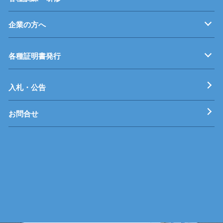
企業の方へ
企業従業員の方へ
再就職を考えている方へ
障がいのある方へ
事業主推薦について
インターンシップについて
学生の求人について
各種証明書発行
工科短期大学校
技術専門校
ガス溶接技能講習
各種特別教育
入札・公告
お問合せ