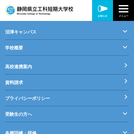
静岡キャンパス
お知らせ
メニュー
キャンパス紹介
機械・制御技術科
電気技術科
建築設備科
沼津キャンパス
学校概要
キャンパス紹介
機械・生産技術科
電子情報技術科
情報技術科
基本理念
校長挨拶
すうじでみる静岡県立工科短期大学校
工科短大評価委員会
高校連携案内
資料請求
プライバシーポリシー
受験生の方へ
募集要項
オープンキャンパス
受験料等
高校連携案内
各種訓練・研修