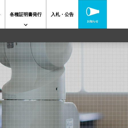
修
各種証明書発行
入札・公告
お知らせ
障がいのある方へ
特別教育
高校連携案内
静岡キャンパス
沼津キャンパス