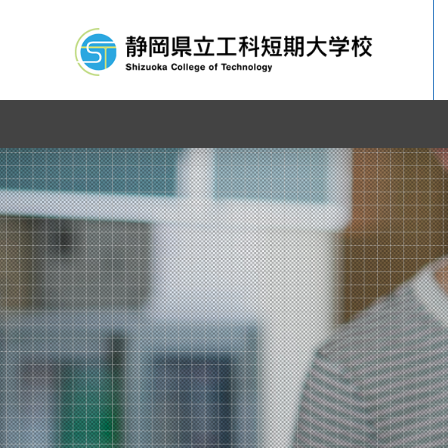
企業従業員の方へ
基本理念
校長挨拶
各科紹介
工科短