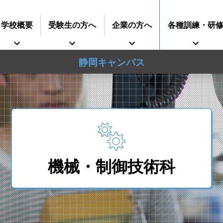
学校概要
受験生の方へ
企業の方へ
各種訓練・研
静岡キャンパス
インターンシップに
すうじでみる静岡県立工科短期大学校
再就職を考えている方へ
期大学校
事業主推薦について
募集要項
技術専門校
オープンキャンパス
ついて
ガス溶接技能講習
学生の求人について
授業料等
各種
機械・制御技術科