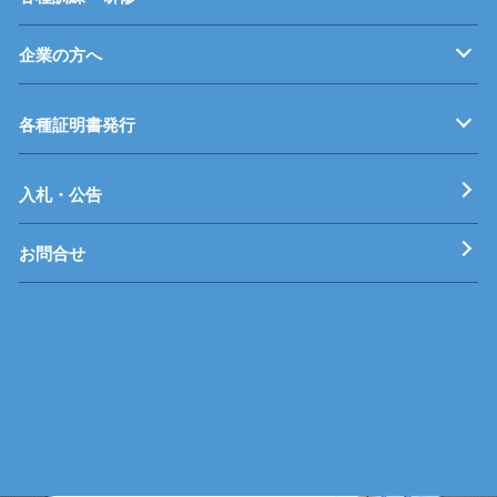
企業の方へ
企業従業員の方へ
再就職を考えている方へ
障がいのある方へ
事業主推薦について
インターンシップについて
学生の求人について
各種証明書発行
工科短期大学校
技術専門校
ガス溶接技能講習
各種特別教育
入札・公告
お問合せ