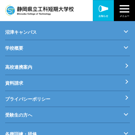
静岡キャンパス
お知らせ
メニュー
キャンパス紹介
機械・制御技術科
電気技術科
建築設備科
沼津キャンパス
学校概要
キャンパス紹介
機械・生産技術科
電子情報技術科
情報技術科
基本理念
校長挨拶
すうじでみる静岡県立工科短期大学校
工科短大評価委員会
高校連携案内
資料請求
プライバシーポリシー
受験生の方へ
募集要項
オープンキャンパス
受験料等
高校連携案内
各種訓練・研修