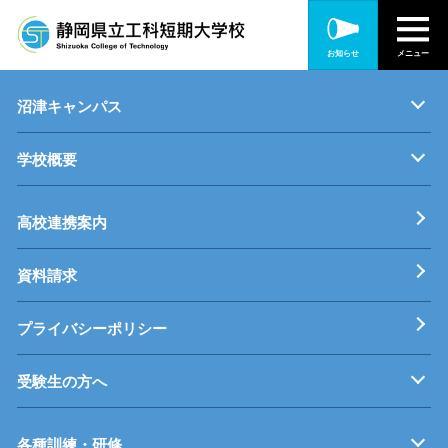
静岡キャンパス
お知らせ
メニュー
キャンパス紹介
機械・制御技術科
電気技術科
建築設備科
沼津キャンパス
学校概要
キャンパス紹介
機械・生産技術科
電子情報技術科
情報技術科
基本理念
校長挨拶
すうじでみる静岡県立工科短期大学校
工科短大評価委員会
高校連携案内
資料請求
プライバシーポリシー
受験生の方へ
募集要項
オープンキャンパス
受験料等
高校連携案内
各種訓練・研修