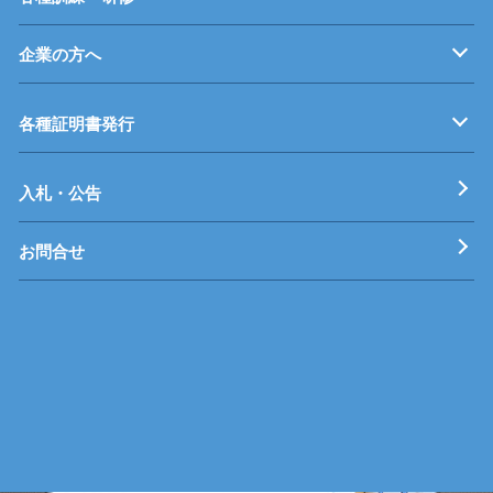
企業の方へ
企業従業員の方へ
再就職を考えている方へ
障がいのある方へ
事業主推薦について
インターンシップについて
学生の求人について
各種証明書発行
工科短期大学校
技術専門校
ガス溶接技能講習
各種特別教育
入札・公告
お問合せ