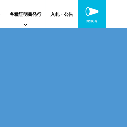
修
各種証明書発行
入札・公告
お知らせ
障がいのある方へ
特別教育
高校連携案内
静岡キャンパス
沼津キャンパス