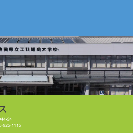
ス
44-24
5-925-1115
）