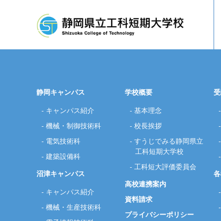
静岡キャンパス
学校概要
受
キャンパス紹介
基本理念
機械・制御技術科
校長挨拶
企業従業員の方へ
基本理念
校長挨拶
各科紹介
工科短
電気技術科
すうじでみる静岡県立
工科短期大学校
建築設備科
工科短大評価委員会
沼津キャンパス
各
高校連携案内
キャンパス紹介
資料請求
機械・生産技術科
プライバシーポリシー