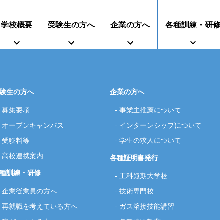
学校概要
受験生の方へ
企業の方へ
各種訓練・研
験生の方へ
企業の方へ
募集要項
事業主推薦について
インターンシップに
オープンキャンパス
インターンシップについて
すうじでみる静岡県立工科短期大学校
再就職を考えている方へ
期大学校
事業主推薦について
募集要項
技術専門校
オープンキャンパス
ついて
ガス溶接技能講習
学生の求人について
授業料等
各種
受験料等
学生の求人について
高校連携案内
各種証明書発行
種訓練・研修
工科短期大学校
企業従業員の方へ
技術専門校
再就職を考えている方へ
ガス溶接技能講習