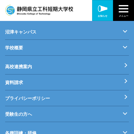
静岡キャンパス
お知らせ
メニュー
キャンパス紹介
機械・制御技術科
電気技術科
建築設備科
沼津キャンパス
学校概要
キャンパス紹介
機械・生産技術科
電子情報技術科
情報技術科
基本理念
校長挨拶
すうじでみる静岡県立工科短期大学校
工科短大評価委員会
高校連携案内
資料請求
プライバシーポリシー
受験生の方へ
募集要項
オープンキャンパス
受験料等
高校連携案内
各種訓練・研修