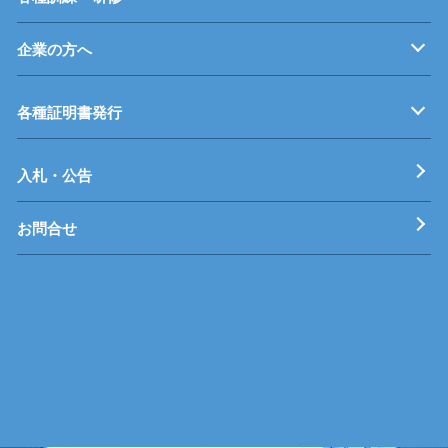
企業の方へ
企業従業員の方へ
再就職を考えている方へ
障がいのある方へ
事業主推薦について
インターンシップについて
学生の求人について
各種証明書発行
工科短期大学校
技術専門校
ガス溶接技能講習
各種特別教育
入札・公告
お問合せ