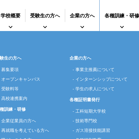
学校概要
受験生の方へ
企業の方へ
各種訓練・研
験生の方へ
企業の方へ
募集要項
事業主推薦について
インターンシップに
オープンキャンパス
インターンシップについて
すうじでみる静岡県立工科短期大学校
再就職を考えている方へ
期大学校
事業主推薦について
募集要項
技術専門校
オープンキャンパス
ついて
ガス溶接技能講習
学生の求人について
授業料等
各種
受験料等
学生の求人について
高校連携案内
各種証明書発行
種訓練・研修
工科短期大学校
企業従業員の方へ
技術専門校
再就職を考えている方へ
ガス溶接技能講習