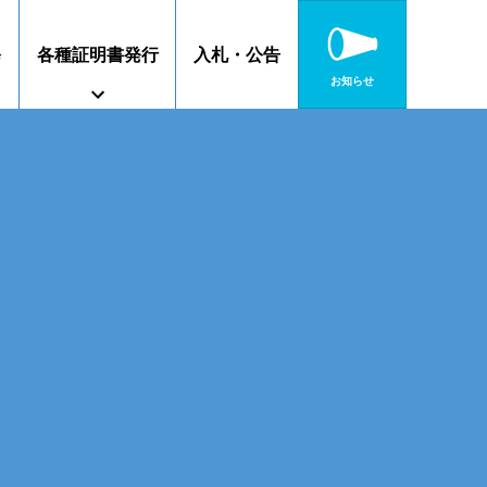
修
各種証明書発行
入札・公告
お知らせ
障がいのある方へ
特別教育
高校連携案内
静岡キャンパス
沼津キャンパス