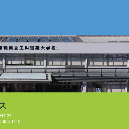
ス
44-24
5-925-1115
）