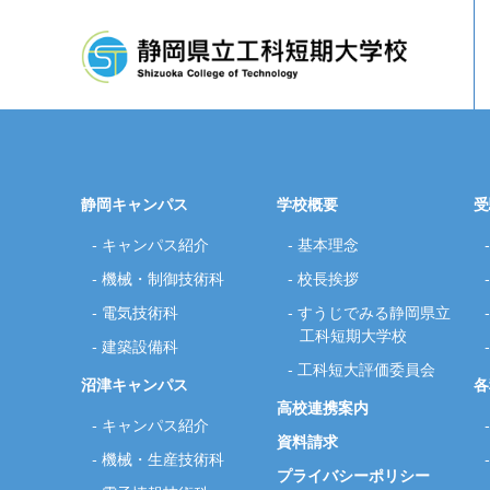
静岡キャンパス
学校概要
受
キャンパス紹介
基本理念
機械・制御技術科
校長挨拶
企業従業員の方へ
基本理念
校長挨拶
各科紹介
工科短
電気技術科
すうじでみる静岡県立
工科短期大学校
建築設備科
工科短大評価委員会
沼津キャンパス
各
高校連携案内
キャンパス紹介
資料請求
機械・生産技術科
プライバシーポリシー