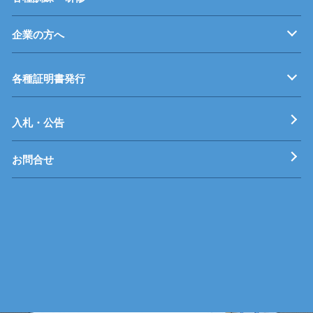
企業の方へ
企業従業員の方へ
再就職を考えている方へ
障がいのある方へ
事業主推薦について
インターンシップについて
学生の求人について
各種証明書発行
工科短期大学校
技術専門校
ガス溶接技能講習
各種特別教育
入札・公告
お問合せ