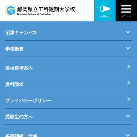
静岡キャンパス
お知らせ
メニュー
キャンパス紹介
機械・制御技術科
電気技術科
建築設備科
沼津キャンパス
学校概要
キャンパス紹介
機械・生産技術科
電子情報技術科
情報技術科
基本理念
校長挨拶
すうじでみる静岡県立工科短期大学校
工科短大評価委員会
高校連携案内
資料請求
プライバシーポリシー
受験生の方へ
募集要項
オープンキャンパス
受験料等
高校連携案内
各種訓練・研修