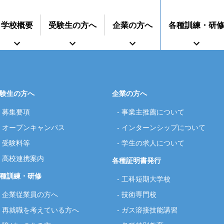
学校概要
受験生の方へ
企業の方へ
各種訓練・研
験生の方へ
企業の方へ
募集要項
事業主推薦について
インターンシップに
オープンキャンパス
インターンシップについて
すうじでみる静岡県立工科短期大学校
再就職を考えている方へ
期大学校
事業主推薦について
募集要項
技術専門校
オープンキャンパス
ついて
ガス溶接技能講習
学生の求人について
授業料等
各種
受験料等
学生の求人について
高校連携案内
各種証明書発行
種訓練・研修
工科短期大学校
企業従業員の方へ
技術専門校
再就職を考えている方へ
ガス溶接技能講習