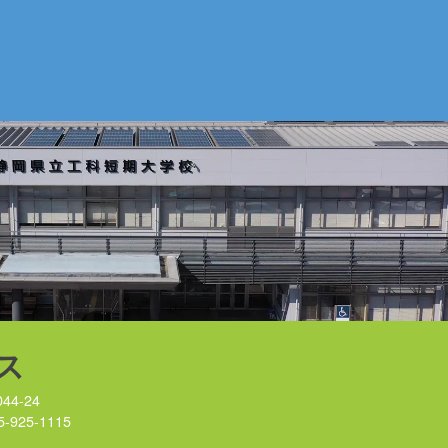
ス
44-24
5-925-1115
）