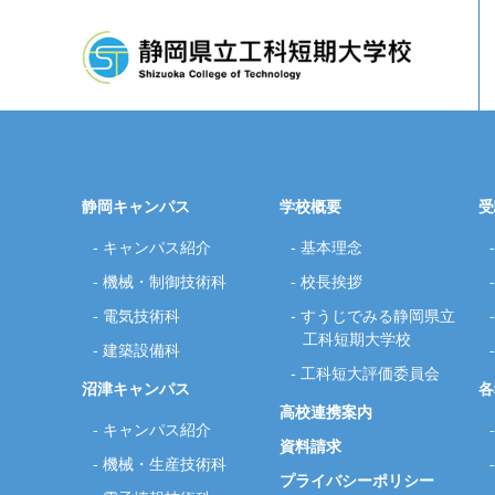
静岡キャンパス
学校概要
受
キャンパス紹介
基本理念
機械・制御技術科
校長挨拶
企業従業員の方へ
基本理念
校長挨拶
各科紹介
工科短
電気技術科
すうじでみる静岡県立
工科短期大学校
建築設備科
工科短大評価委員会
沼津キャンパス
各
高校連携案内
キャンパス紹介
資料請求
機械・生産技術科
プライバシーポリシー