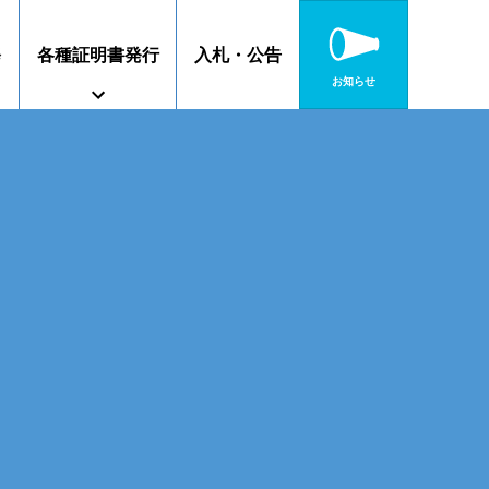
修
各種証明書発行
入札・公告
お知らせ
障がいのある方へ
特別教育
高校連携案内
静岡キャンパス
沼津キャンパス