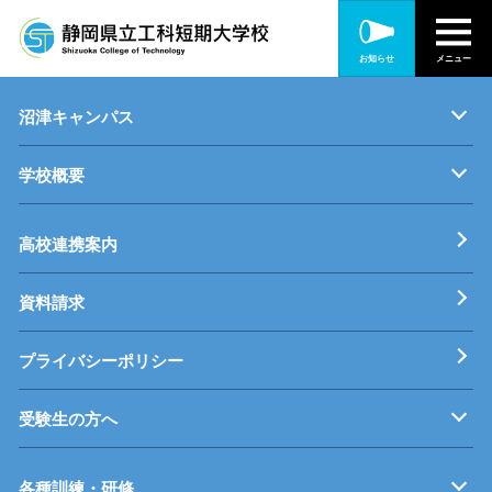
静岡キャンパス
お知らせ
メニュー
キャンパス紹介
機械・制御技術科
電気技術科
建築設備科
沼津キャンパス
学校概要
キャンパス紹介
機械・生産技術科
電子情報技術科
情報技術科
基本理念
校長挨拶
すうじでみる静岡県立工科短期大学校
工科短大評価委員会
高校連携案内
資料請求
プライバシーポリシー
受験生の方へ
募集要項
オープンキャンパス
受験料等
高校連携案内
各種訓練・研修