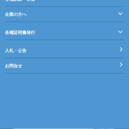
企業の方へ
企業従業員の方へ
再就職を考えている方へ
障がいのある方へ
事業主推薦について
インターンシップについて
学生の求人について
各種証明書発行
工科短期大学校
技術専門校
ガス溶接技能講習
各種特別教育
入札・公告
お問合せ