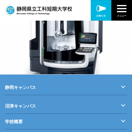
お知らせ
メニュー
静岡キャンパス
キャンパス紹介
機械・制御技術科
電気技術科
建築設備科
沼津キャンパス
学校概要
キャンパス紹介
機械・生産技術科
電子情報技術科
情報技術科