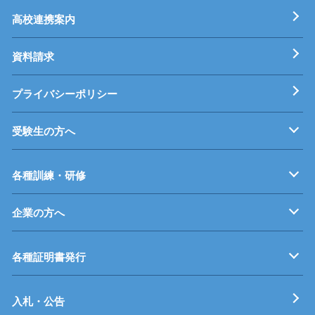
基本理念
校長挨拶
すうじでみる静岡県立工科短期大学校
工科短大評価委員会
高校連携案内
資料請求
プライバシーポリシー
受験生の方へ
募集要項
オープンキャンパス
受験料等
高校連携案内
各種訓練・研修
企業の方へ
企業従業員の方へ
再就職を考えている方へ
障がいのある方へ
事業主推薦について
インターンシップについて
学生の求人について
各種証明書発行
工科短期大学校
技術専門校
ガス溶接技能講習
各種特別教育
入札・公告