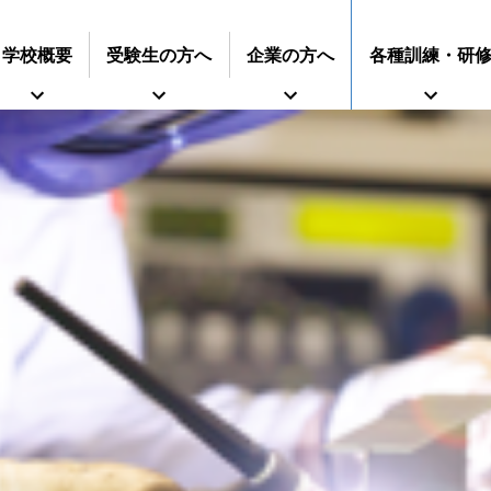
学校概要
受験生の方へ
企業の方へ
各種訓練・研
インターンシップに
すうじでみる静岡県立工科短期大学校
再就職を考えている方へ
期大学校
事業主推薦について
募集要項
技術専門校
オープンキャンパス
ついて
ガス溶接技能講習
学生の求人について
授業料等
各種