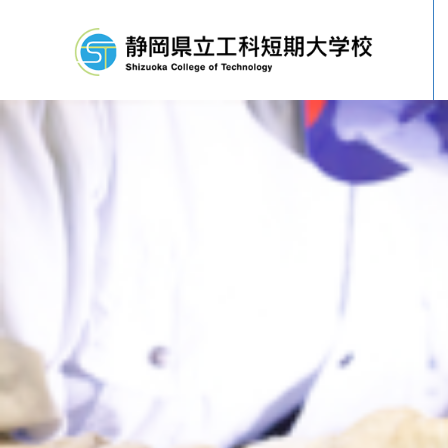
企業従業員の方へ
基本理念
校長挨拶
各科紹介
工科短