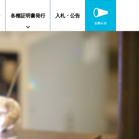
修
各種証明書発行
入札・公告
お知らせ
障がいのある方へ
特別教育
高校連携案内
静岡キャンパス
沼津キャンパス