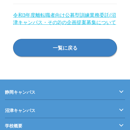
オープンキャンパス(20)
令和3年度離転職者向け公募型訓練業務委託(沼
津キャンパス・その2)の企画提案募集について
キャンパスニュース(29)
社会人の方へ(209)
一覧に戻る
事業者の方へ(308)
在学生の方へ(8)
修了生の方へ(2)
静岡キャンパス
キャンパス紹介
機械・制御技術科
電気技術科
建築設備科
沼津キャンパス
学校概要
キャンパス紹介
機械・生産技術科
電子情報技術科
情報技術科