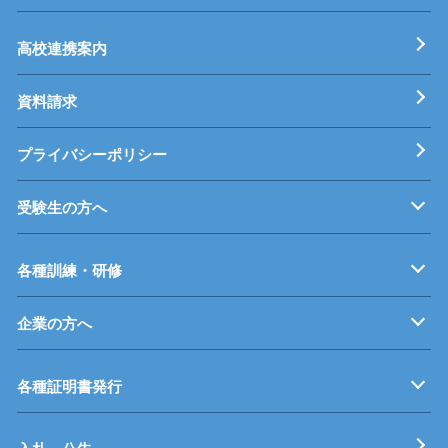
基本理念
校長挨拶
すうじでみる静岡県立工科短期大学校
工科短大評価委員会
高校連携案内
資料請求
プライバシーポリシー
受験生の方へ
募集要項
オープンキャンパス
受験料等
高校連携案内
各種訓練・研修
企業の方へ
企業従業員の方へ
再就職を考えている方へ
障がいのある方へ
事業主推薦について
インターンシップについて
学生の求人について
各種証明書発行
工科短期大学校
技術専門校
ガス溶接技能講習
各種特別教育