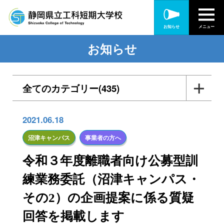
お知らせ
メニュー
お知らせ
全てのカテゴリー(435)
入札・公告(56)
2021.06.18
各種訓練・研修(165)
沼津キャンパス
事業者の方へ
令和３年度離職者向け公募型訓
静岡キャンパス(313)
練業務委託（沼津キャンパス・
沼津キャンパス(156)
その2）の企画提案に係る質疑
受験生の方へ(67)
回答を掲載します