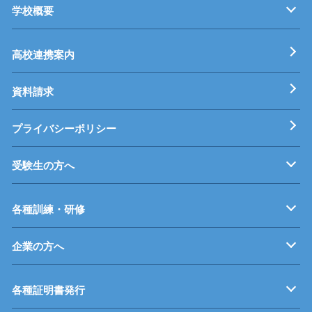
学校概要
キャンパス紹介
機械・生産技術科
電子情報技術科
情報技術科
基本理念
校長挨拶
すうじでみる静岡県立工科短期大学校
工科短大評価委員会
高校連携案内
資料請求
プライバシーポリシー
受験生の方へ
募集要項
オープンキャンパス
受験料等
高校連携案内
各種訓練・研修
企業の方へ
企業従業員の方へ
再就職を考えている方へ
障がいのある方へ
事業主推薦について
インターンシップについて
学生の求人について
各種証明書発行