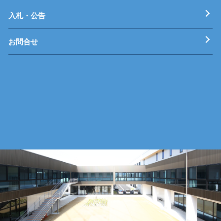
工科短期大学校
技術専門校
ガス溶接技能講習
各種特別教育
入札・公告
お問合せ