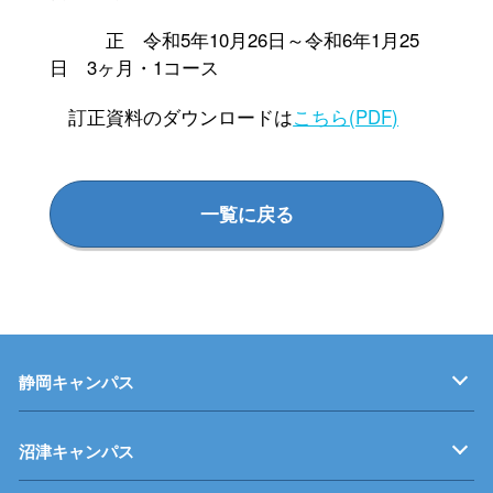
正 令和5年10月26日～令和6年1月25
日 3ヶ月・1コース
訂正資料のダウンロードは
こちら(PDF)
一覧に戻る
静岡キャンパス
キャンパス紹介
機械・制御技術科
電気技術科
建築設備科
沼津キャンパス