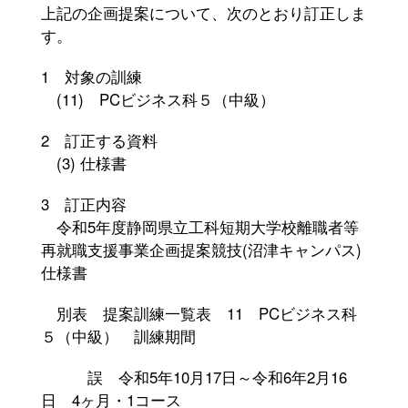
上記の企画提案について、次のとおり訂正しま
沼津キャンパス(156)
す。
受験生の方へ(67)
1 対象の訓練
(11) PCビジネス科５（中級）
オープンキャンパス(20)
2 訂正する資料
キャンパスニュース(29)
(3) 仕様書
社会人の方へ(209)
3 訂正内容
令和5年度静岡県立工科短期大学校離職者等
事業者の方へ(308)
再就職支援事業企画提案競技(沼津キャンパス)
仕様書
在学生の方へ(8)
別表 提案訓練一覧表 11 PCビジネス科
修了生の方へ(2)
５（中級） 訓練期間
誤 令和5年10月17日～令和6年2月16
日 4ヶ月・1コース