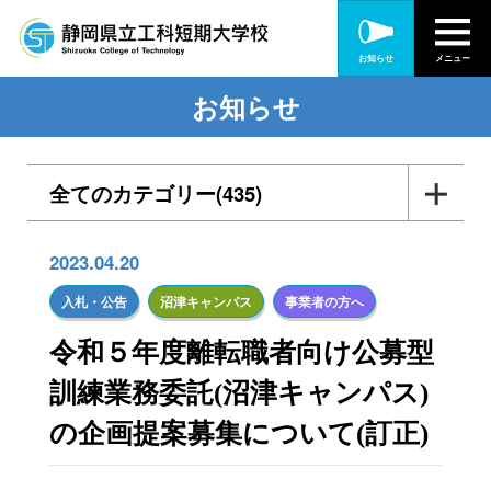
お知らせ
メニュー
お知らせ
全てのカテゴリー(435)
入札・公告(56)
2023.04.20
静岡キャンパス(12)
入札・公告
沼津キャンパス
事業者の方へ
令和５年度離転職者向け公募型
沼津キャンパス(29)
訓練業務委託(沼津キャンパス)
各種訓練・研修(165)
の企画提案募集について(訂正)
静岡キャンパス(313)