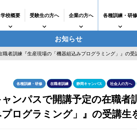
学校概要
受験生の方へ
企業の方へ
各種訓練・研
お知らせ
在職者訓練『生産現場の「機器組込みプログラミング」』の受
インターンシップに
すうじでみる静岡県立工科短期大学校
再就職を考えている方へ
期大学校
事業主推薦について
募集要項
技術専門校
オープンキャンパス
ついて
ガス溶接技能講習
学生の求人について
授業料等
各種
各種訓練・研修
在職者訓練
静岡キャンパス
社会人の方へ
キャンパスで開講予定の在職者
みプログラミング」』の受講生