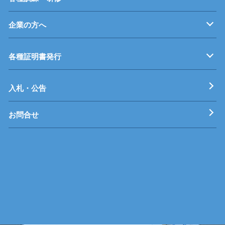
企業の方へ
企業従業員の方へ
再就職を考えている方へ
障がいのある方へ
事業主推薦について
インターンシップについて
学生の求人について
各種証明書発行
工科短期大学校
技術専門校
ガス溶接技能講習
各種特別教育
入札・公告
お問合せ