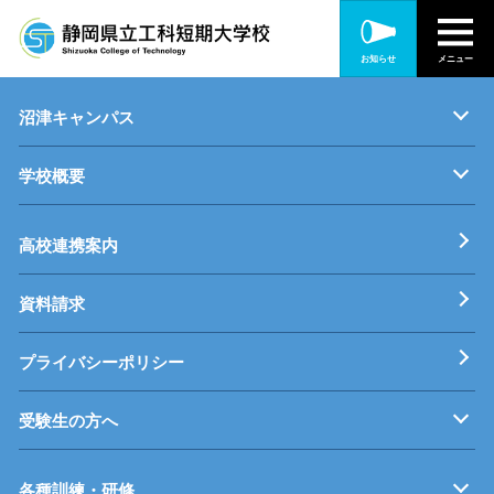
静岡キャンパス
お知らせ
メニュー
キャンパス紹介
機械・制御技術科
電気技術科
建築設備科
沼津キャンパス
学校概要
キャンパス紹介
機械・生産技術科
電子情報技術科
情報技術科
基本理念
校長挨拶
すうじでみる静岡県立工科短期大学校
工科短大評価委員会
高校連携案内
資料請求
プライバシーポリシー
受験生の方へ
募集要項
オープンキャンパス
受験料等
高校連携案内
各種訓練・研修