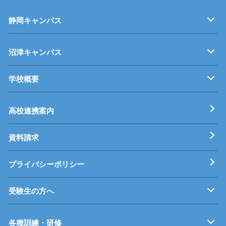
静岡キャンパス
キャンパス紹介
機械・制御技術科
電気技術科
建築設備科
沼津キャンパス
学校概要
キャンパス紹介
機械・生産技術科
電子情報技術科
情報技術科
基本理念
校長挨拶
すうじでみる静岡県立工科短期大学校
工科短大評価委員会
高校連携案内
資料請求
プライバシーポリシー
受験生の方へ
募集要項
オープンキャンパス
受験料等
高校連携案内
各種訓練・研修