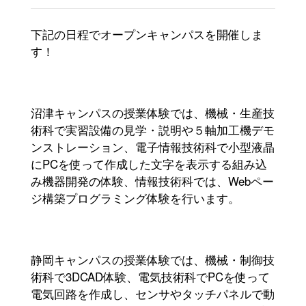
オープンキャンパス(20)
下記の日程でオープンキャンパスを開催しま
す！
キャンパスニュース(29)
社会人の方へ(209)
沼津キャンパスの授業体験では、機械・生産技
事業者の方へ(308)
術科で実習設備の見学・説明や５軸加工機デモ
ンストレーション、電子情報技術科で小型液晶
在学生の方へ(8)
に
PC
を使って作成した文字を表示する組み込
み機器開発の体験、情報技術科では、
Web
ペー
修了生の方へ(2)
ジ構築プログラミング体験を行います。
静岡キャンパスの授業体験では、機械・制御技
術科で
3DCAD
体験、電気技術科で
PC
を使って
電気回路を作成し、センサやタッチパネルで動