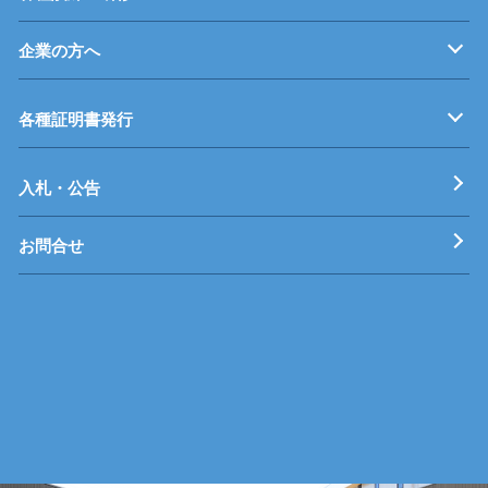
企業の方へ
企業従業員の方へ
再就職を考えている方へ
障がいのある方へ
事業主推薦について
インターンシップについて
学生の求人について
各種証明書発行
工科短期大学校
技術専門校
ガス溶接技能講習
各種特別教育
入札・公告
お問合せ