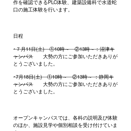
作を確認できる
PLC
体験、建築設備科で水道蛇
口の施工体験を行います。
日程
･７月11日(土) ①10時～ ②13時～：沼津キ
ャンパス
大勢の方にご参加いただきありが
とうございました。
･
7
月
18
日
(
土
)
①
10
時～ ②
13
時～ ：静岡キ
ャンパス
大勢の方にご参加いただきありが
とうございました。
オープンキャンパスでは、各科の説明及び体験
のほか、施設見学や個別相談を受け付けていま