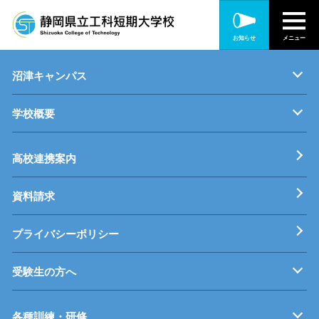
静岡キャンパス
お知らせ
メニュー
キャンパス紹介
機械・制御技術科
電気技術科
建築設備科
沼津キャンパス
学校概要
キャンパス紹介
機械・生産技術科
電子情報技術科
情報技術科
基本理念
校長挨拶
すうじでみる静岡県立工科短期大学校
工科短大評価委員会
高校連携案内
資料請求
プライバシーポリシー
受験生の方へ
募集要項
オープンキャンパス
受験料等
高校連携案内
各種訓練・研修