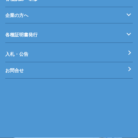
企業の方へ
企業従業員の方へ
再就職を考えている方へ
障がいのある方へ
事業主推薦について
インターンシップについて
学生の求人について
各種証明書発行
工科短期大学校
技術専門校
ガス溶接技能講習
各種特別教育
入札・公告
お問合せ