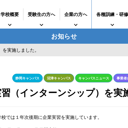
学校概要
受験生の方へ
企業の方へ
各種訓練・研
お知らせ
）を実施しました。
インターンシップに
すうじでみる静岡県立工科短期大学校
再就職を考えている方へ
期大学校
事業主推薦について
募集要項
技術専門校
オープンキャンパス
ついて
ガス溶接技能講習
学生の求人について
授業料等
各種
静岡キャンパス
沼津キャンパス
キャンパスニュース
事業者
実習（インターンシップ）を実
学校では１年次後期に企業実習を実施しています。