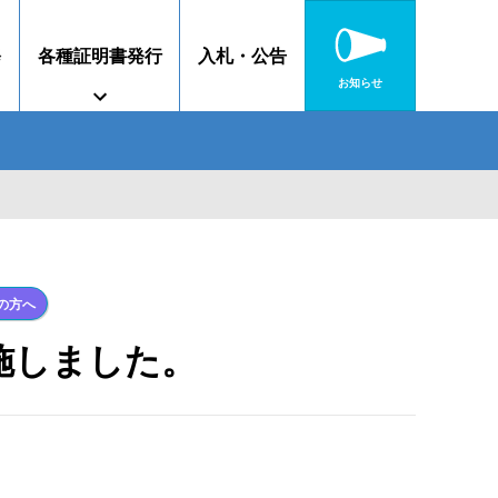
修
各種証明書発行
入札・公告
お知らせ
障がいのある方へ
特別教育
高校連携案内
静岡キャンパス
沼津キャンパス
の方へ
施しました。