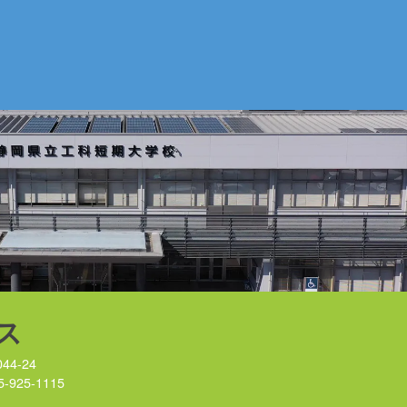
ス
44-24
5-925-1115
）