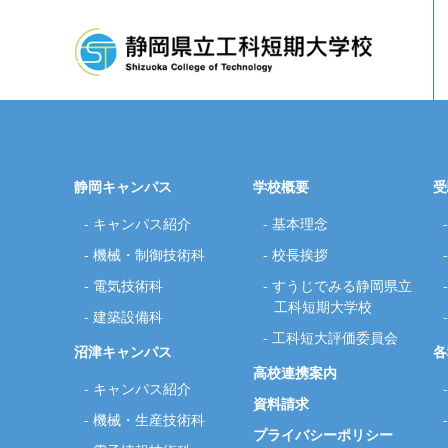
静岡キャンパス
学校概要
受
キャンパス紹介
基本理念
機械・制御技術科
校長挨拶
企業従業員の方へ
基本理念
校長挨拶
各科紹介
工科短
電気技術科
すうじでみる静岡県立
工科短期大学校
建築設備科
工科短大評価委員会
沼津キャンパス
各
高校連携案内
キャンパス紹介
資料請求
機械・生産技術科
プライバシーポリシー