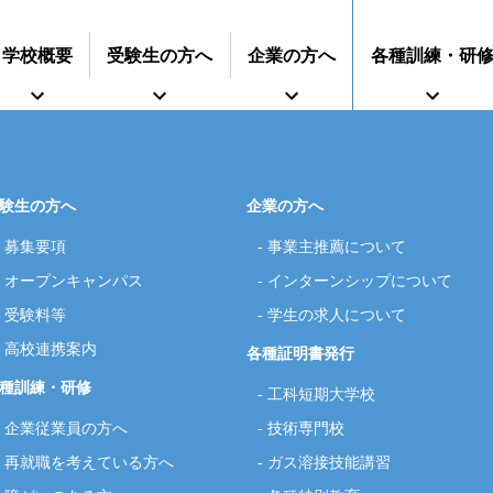
学校概要
受験生の方へ
企業の方へ
各種訓練・研
験生の方へ
企業の方へ
募集要項
事業主推薦について
インターンシップに
オープンキャンパス
インターンシップについて
すうじでみる静岡県立工科短期大学校
再就職を考えている方へ
期大学校
事業主推薦について
募集要項
技術専門校
オープンキャンパス
ついて
ガス溶接技能講習
学生の求人について
授業料等
各種
受験料等
学生の求人について
高校連携案内
各種証明書発行
種訓練・研修
工科短期大学校
企業従業員の方へ
技術専門校
再就職を考えている方へ
ガス溶接技能講習