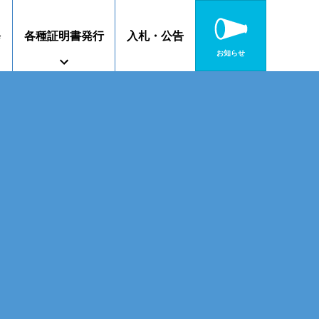
修
各種証明書発行
入札・公告
お知らせ
障がいのある方へ
特別教育
高校連携案内
静岡キャンパス
沼津キャンパス