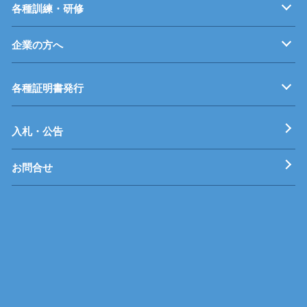
募集要項
オープンキャンパス
受験料等
高校連携案内
各種訓練・研修
企業の方へ
企業従業員の方へ
再就職を考えている方へ
障がいのある方へ
事業主推薦について
インターンシップについて
学生の求人について
各種証明書発行
工科短期大学校
技術専門校
ガス溶接技能講習
各種特別教育
入札・公告
お問合せ