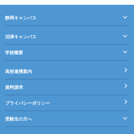
静岡キャンパス
キャンパス紹介
機械・制御技術科
電気技術科
建築設備科
沼津キャンパス
学校概要
キャンパス紹介
機械・生産技術科
電子情報技術科
情報技術科
基本理念
校長挨拶
すうじでみる静岡県立工科短期大学校
工科短大評価委員会
高校連携案内
資料請求
プライバシーポリシー
受験生の方へ