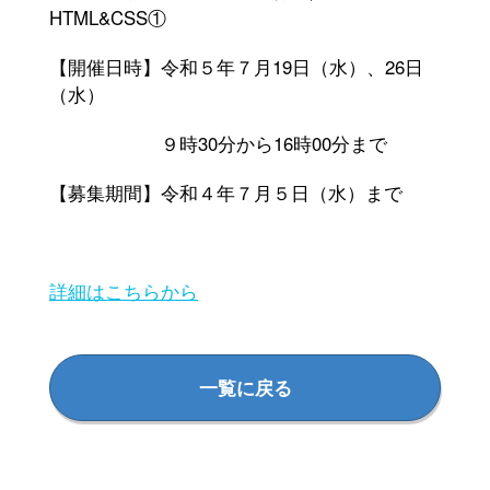
HTML&CSS
①
【開催日時】令和５年７月
19
日（水）、
26
日
（水）
９時
30
分から
16
時
00
分まで
【募集期間】令和４年７月５日（水）まで
詳細はこちらから
一覧に戻る