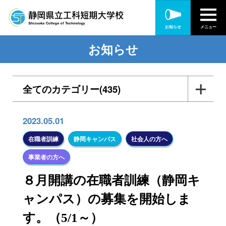
お知らせ
メニュー
お知らせ
全てのカテゴリー(435)
入札・公告(56)
2023.05.01
各種訓練・研修(165)
在職者訓練
静岡キャンパス
社会人の方へ
事業者の方へ
在職者訓練(90)
８月開講の在職者訓練（静岡キ
離職・転職者訓練(51)
ャンパス）の募集を開始しま
障がい者訓練(20)
す。（5/1～）