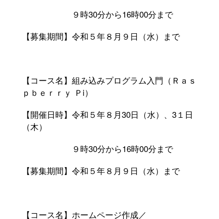
９時
30
分から
16
時
00
分まで
【募集期間】令和５年８月９日（水）まで
【コース名】組み込みプログラム入門（Ｒａｓ
ｐｂｅｒｒｙ Ｐ
i
）
【開催日時】令和５年８月
30
日（水）、
3
１日
（木）
９時
30
分から
16
時
00
分まで
【募集期間】令和５年８月９日（水）まで
【コース名】ホームページ作成／