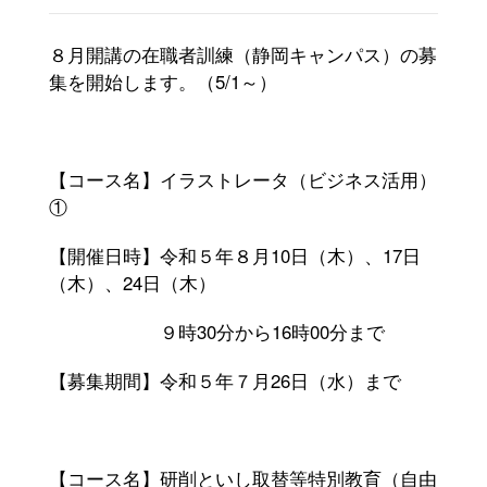
がいこくじんのかたへ（for foreign residents）(30)
８月開講の在職者訓練（静岡キャンパス）の募
静岡キャンパス(313)
集を開始します。（
5/1
～）
沼津キャンパス(156)
受験生の方へ(67)
【コース名】イラストレータ（ビジネス活用）
①
オープンキャンパス(20)
【開催日時】令和５年８月
10
日（木）、
17
日
キャンパスニュース(29)
（木）、
24
日（木）
９時
30
分から
16
時
00
分まで
社会人の方へ(209)
【募集期間】令和５年７月
26
日（水）まで
事業者の方へ(308)
在学生の方へ(8)
【コース名】研削といし取替等特別教育（自由