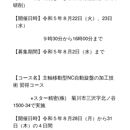
修了生の方へ(2)
研削）
【開催日時】令和５年８月
22
日（火）、
23
日
（水）
９時
30
分から
16
時
00
分まで
【募集期間】令和５年８月
2
日（水）まで
【コース名】主軸移動型
NC
自動旋盤の加工技
術 習得コース
※スター精密
(
株
)
菊川市三沢字北ノ谷
1500-34
で実施
【開催日時】令和５年８月
28
日（月）から
31
日（木）の４日間