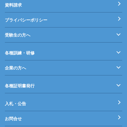
資料請求
プライバシーポリシー
受験生の方へ
募集要項
オープンキャンパス
受験料等
高校連携案内
各種訓練・研修
企業の方へ
企業従業員の方へ
再就職を考えている方へ
障がいのある方へ
事業主推薦について
インターンシップについて
学生の求人について
各種証明書発行
工科短期大学校
技術専門校
ガス溶接技能講習
各種特別教育
入札・公告
お問合せ