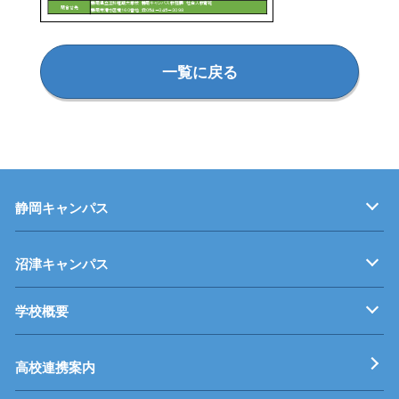
一覧に戻る
静岡キャンパス
キャンパス紹介
機械・制御技術科
電気技術科
建築設備科
沼津キャンパス
学校概要
キャンパス紹介
機械・生産技術科
電子情報技術科
情報技術科
基本理念
校長挨拶
すうじでみる静岡県立工科短期大学校
工科短大評価委員会
高校連携案内