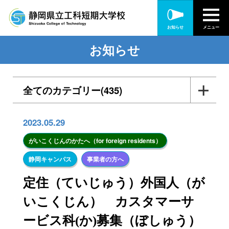
お知らせ
メニュー
お知らせ
全てのカテゴリー(435)
入札・公告(56)
2023.05.29
各種訓練・研修(165)
がいこくじんのかたへ（for foreign residents）
静岡キャンパス
事業者の方へ
在職者訓練(90)
定住（ていじゅう）外国人（が
離職・転職者訓練(51)
いこくじん） カスタマーサ
障がい者訓練(20)
ービス科(か)募集（ぼしゅう）