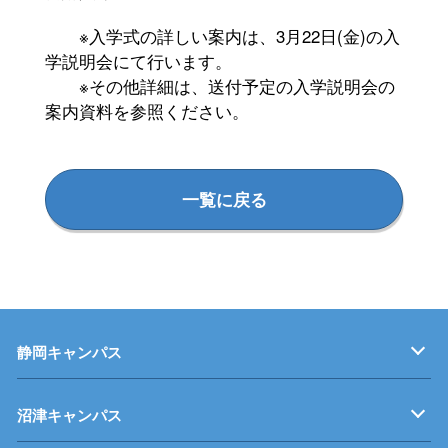
※入学式の詳しい案内は、3月22日
(
金
)
の入
学説明会にて行います。
※その他詳細は、送付予定の入学説明会の
案内資料を参照ください。
一覧に戻る
静岡キャンパス
キャンパス紹介
機械・制御技術科
電気技術科
建築設備科
沼津キャンパス