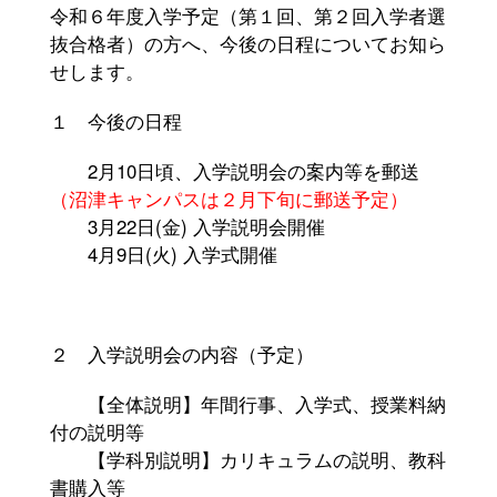
令和６年度入学予定（第１回、第２回入学者選
オープンキャンパス(20)
抜合格者）の方へ、今後の日程についてお知ら
せします。
キャンパスニュース(29)
１ 今後の日程
社会人の方へ(209)
2
月
10
日頃、入学説明会の案内等を郵送
事業者の方へ(308)
（沼津キャンパスは２月下旬に郵送予定）
3
月
22
日
(
金
)
入学説明会開催
在学生の方へ(8)
4
月9日
(火
)
入学式開催
修了生の方へ(2)
２ 入学説明会の内容（予定）
【全体説明】年間行事、入学式、授業料納
付の説明等
【学科別説明】カリキュラムの説明、教科
書購入等