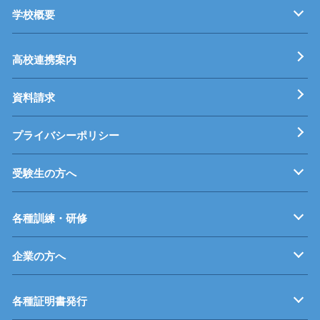
学校概要
キャンパス紹介
機械・生産技術科
電子情報技術科
情報技術科
基本理念
校長挨拶
すうじでみる静岡県立工科短期大学校
工科短大評価委員会
高校連携案内
資料請求
プライバシーポリシー
受験生の方へ
募集要項
オープンキャンパス
受験料等
高校連携案内
各種訓練・研修
企業の方へ
企業従業員の方へ
再就職を考えている方へ
障がいのある方へ
事業主推薦について
インターンシップについて
学生の求人について
各種証明書発行