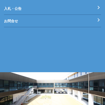
工科短期大学校
技術専門校
ガス溶接技能講習
各種特別教育
入札・公告
お問合せ