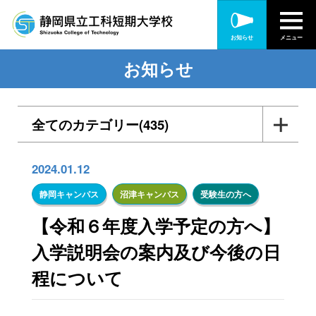
お知らせ
メニュー
お知らせ
全てのカテゴリー(435)
入札・公告(56)
2024.01.12
各種訓練・研修(165)
静岡キャンパス
沼津キャンパス
受験生の方へ
【令和６年度入学予定の方へ】
静岡キャンパス(313)
入学説明会の案内及び今後の日
沼津キャンパス(156)
程について
受験生の方へ(67)