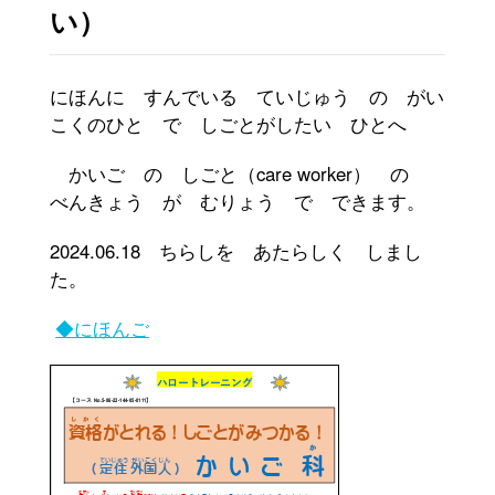
がいこくじんのかたへ（for foreign residents）(30)
い）
静岡キャンパス(313)
にほんに すんでいる ていじゅう の がい
沼津キャンパス(156)
こくのひと で しごとがしたい ひとへ
かいご の しごと（
care worker
） の
受験生の方へ(67)
べんきょう が むりょう で できます。
オープンキャンパス(20)
2024.06.18 ちらしを あたらしく しまし
た。
キャンパスニュース(29)
◆にほんご
社会人の方へ(209)
事業者の方へ(308)
在学生の方へ(8)