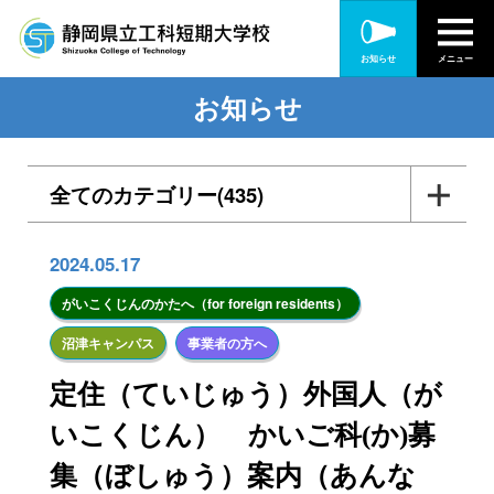
お知らせ
メニュー
お知らせ
全てのカテゴリー(435)
入札・公告(56)
2024.05.17
各種訓練・研修(165)
がいこくじんのかたへ（for foreign residents）
沼津キャンパス
事業者の方へ
在職者訓練(90)
定住（ていじゅう）外国人（が
離職・転職者訓練(51)
いこくじん） かいご科(か)募
障がい者訓練(20)
集（ぼしゅう）案内（あんな