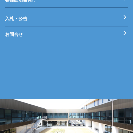
工科短期大学校
技術専門校
ガス溶接技能講習
各種特別教育
入札・公告
お問合せ