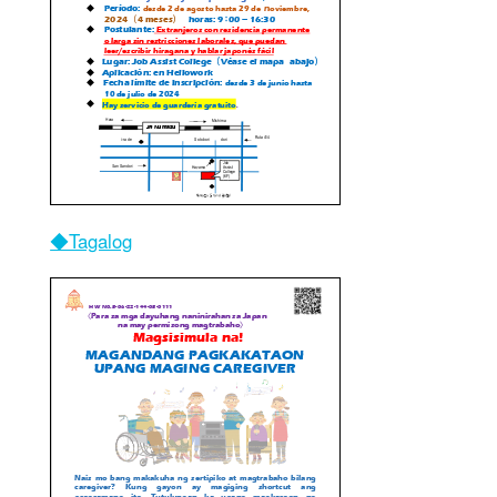
◆Tagalog