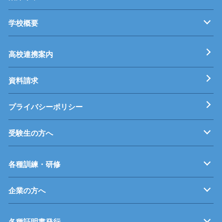
学校概要
キャンパス紹介
機械・生産技術科
電子情報技術科
情報技術科
基本理念
校長挨拶
すうじでみる静岡県立工科短期大学校
工科短大評価委員会
高校連携案内
資料請求
プライバシーポリシー
受験生の方へ
募集要項
オープンキャンパス
受験料等
高校連携案内
各種訓練・研修
企業の方へ
企業従業員の方へ
再就職を考えている方へ
障がいのある方へ
事業主推薦について
インターンシップについて
学生の求人について
各種証明書発行