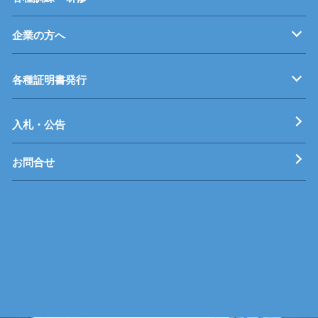
企業の方へ
企業従業員の方へ
再就職を考えている方へ
障がいのある方へ
事業主推薦について
インターンシップについて
学生の求人について
各種証明書発行
工科短期大学校
技術専門校
ガス溶接技能講習
各種特別教育
入札・公告
お問合せ