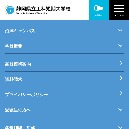
静岡キャンパス
お知らせ
メニュー
キャンパス紹介
機械・制御技術科
電気技術科
建築設備科
沼津キャンパス
学校概要
キャンパス紹介
機械・生産技術科
電子情報技術科
情報技術科
基本理念
校長挨拶
すうじでみる静岡県立工科短期大学校
工科短大評価委員会
高校連携案内
資料請求
プライバシーポリシー
受験生の方へ
募集要項
オープンキャンパス
受験料等
高校連携案内
各種訓練・研修