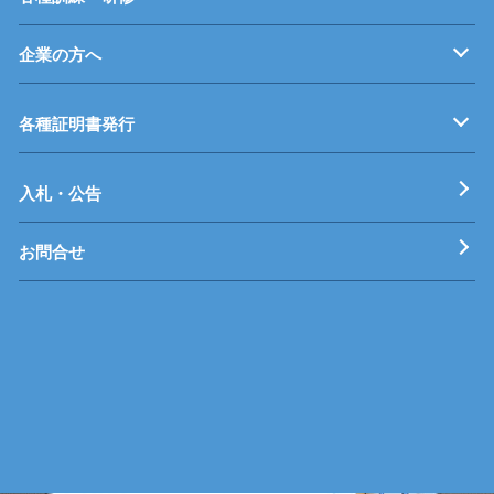
企業の方へ
企業従業員の方へ
再就職を考えている方へ
障がいのある方へ
事業主推薦について
インターンシップについて
学生の求人について
各種証明書発行
工科短期大学校
技術専門校
ガス溶接技能講習
各種特別教育
入札・公告
お問合せ