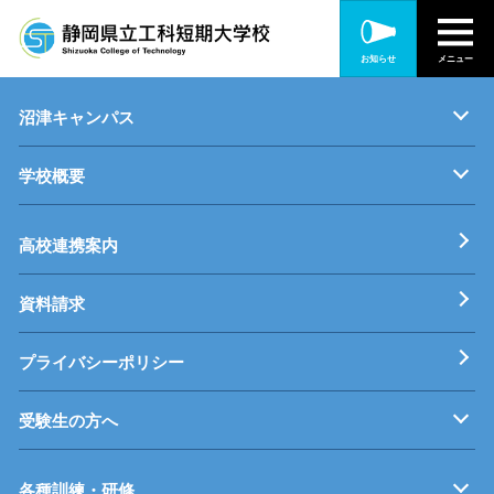
静岡キャンパス
お知らせ
メニュー
キャンパス紹介
機械・制御技術科
電気技術科
建築設備科
沼津キャンパス
学校概要
キャンパス紹介
機械・生産技術科
電子情報技術科
情報技術科
基本理念
校長挨拶
すうじでみる静岡県立工科短期大学校
工科短大評価委員会
高校連携案内
資料請求
プライバシーポリシー
受験生の方へ
募集要項
オープンキャンパス
受験料等
高校連携案内
各種訓練・研修