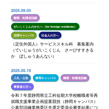
2025.09.03
離職・転職者訓練
がいこくじんのかたへ（for foreign residents）
沼津キャンパス
社会人の方へ
（定住外国人）サービススキル科 募集案内
（ていじゅうがいこくじん さーびすすきる
か ぼしゅうあんない）
2025.05.19
入札・公告
静岡キャンパス
離職・転職者訓練
事業者の方へ
令和７年度静岡県立工科短期大学校離職者等再
就職支援事業企画提案競技（静岡キャンパス）
公募型訓練業務委託先選定委員会審査結果につ