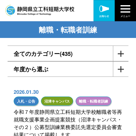
お知らせ
メニュー
離職・転職者訓練
全てのカテゴリー(435)
年度から選ぶ
入札・公告(56)
各種訓練・研修(165)
2026年度(35)
2026.01.30
在職者訓練(90)
2025年度(51)
入札・公告
沼津キャンパス
離職・転職者訓練
令和７年度静岡県立工科短期大学校離職者等再
離職・転職者訓練(51)
2024年度(66)
就職支援事業企画提案競技（沼津キャンパス・
障がい者訓練(20)
その２）公募型訓練業務委託先選定委員会審査
2023年度(72)
結果について掲載します。