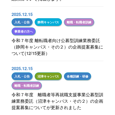
がいこくじんのかたへ（for foreign residents）(30)
2022年度(110)
2025.12.15
静岡キャンパス(313)
2021年度(101)
入札・公告
静岡キャンパス
離職・転職者訓練
沼津キャンパス(156)
事業者の方へ
令和７年度 離転職者向け公募型訓練業務委託
受験生の方へ(67)
（静岡キャンパス・その２）の企画提案募集に
ついて(12/15更新）
オープンキャンパス(20)
キャンパスニュース(29)
2025.12.15
入札・公告
沼津キャンパス
各種訓練・研修
社会人の方へ(209)
離職・転職者訓練
事業者の方へ(308)
令和７年度 離職者等再就職支援事業公募型訓
練業務委託（沼津キャンパス・その２）の企画
在学生の方へ(8)
提案募集についてが更新されました