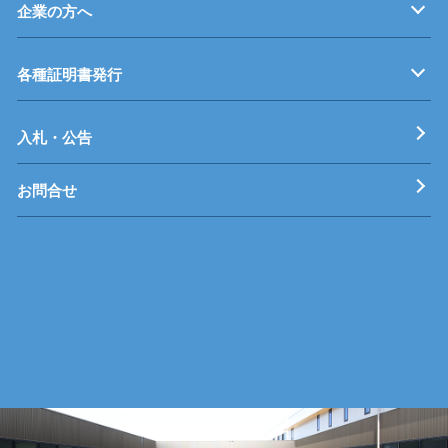
企業の方へ
企業従業員の方へ
再就職を考えている方へ
障がいのある方へ
事業主推薦について
インターンシップについて
学生の求人について
各種証明書発行
工科短期大学校
技術専門校
ガス溶接技能講習
各種特別教育
入札・公告
お問合せ