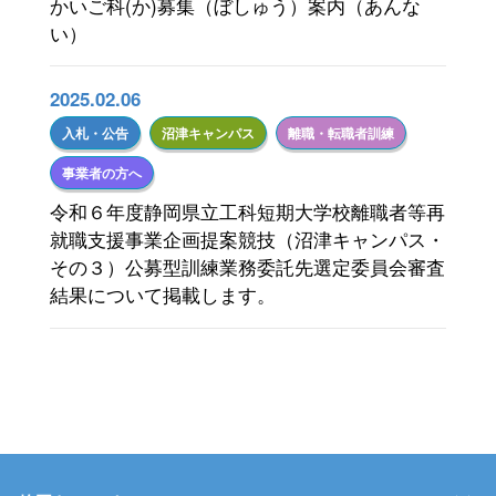
かいご科(か)募集（ぼしゅう）案内（あんな
い）
2025.02.06
入札・公告
沼津キャンパス
離職・転職者訓練
事業者の方へ
令和６年度静岡県立工科短期大学校離職者等再
就職支援事業企画提案競技（沼津キャンパス・
その３）公募型訓練業務委託先選定委員会審査
結果について掲載します。