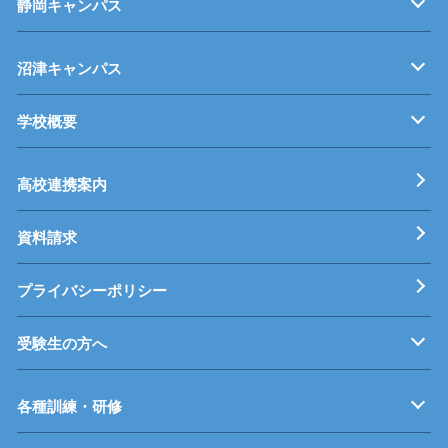
静岡キャンパス
キャンパス紹介
機械・制御技術科
電気技術科
建築設備科
沼津キャンパス
学校概要
キャンパス紹介
機械・生産技術科
電子情報技術科
情報技術科
基本理念
校長挨拶
すうじでみる静岡県立工科短期大学校
工科短大評価委員会
高校連携案内
資料請求
プライバシーポリシー
受験生の方へ
募集要項
オープンキャンパス
受験料等
高校連携案内
各種訓練・研修